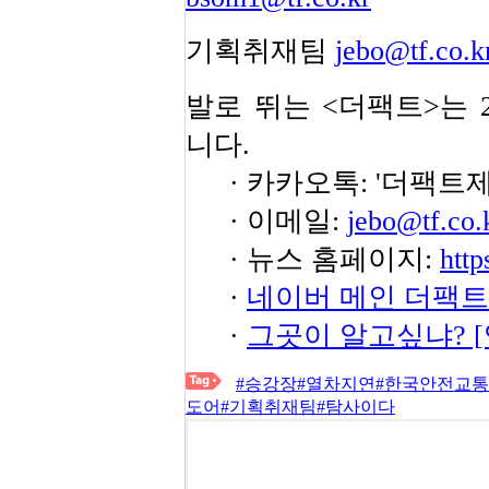
기획취재팀
jebo@tf.co.k
발로 뛰는 <더팩트>는 
니다.
· 카카오톡: '더팩트
· 이메일:
jebo@tf.co.
· 뉴스 홈페이지:
http
·
네이버 메인 더팩트
·
그곳이 알고싶냐? 
#승강장
#열차지연
#한국안전교
도어
#기획취재팀
#탐사이다