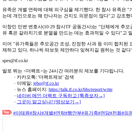
유족은 개별 연락에 대해 의구심을 제기했다. 한 참사 유족은 "
는데 개인으로는 왜 만나자는 건지도 의문점이 많다"고 강조했
이창민 민변 변호사(10·29 참사TF 공동간사)는 "단체에게 
유 혹은 갈라치기로 분열을 만드는 데는 효과적일 수 있다"고 
이어 "유가족들은 추모공간 조성, 진정한 사과 등 이미 합치된
제하고 있다. 하나씩 떠보듯 제안하다 잊혀지길 원하는 것 같다
spes@tf.co.kr
발로 뛰는 <더팩트>는 24시간 여러분의 제보를 기다립니다.
· 카카오톡: '더팩트제보' 검색
· 이메일:
jebo@tf.co.kr
· 뉴스 홈페이지:
https://talk.tf.co.kr/bbs/report/write
·
네이버 메인 더팩트 구독하고 [특종보자→]
·
그곳이 알고싶냐? [영상보기→]
#이태원
#참사
#개별
#연락
#행안부
#유가족
#면담
#전화
#의