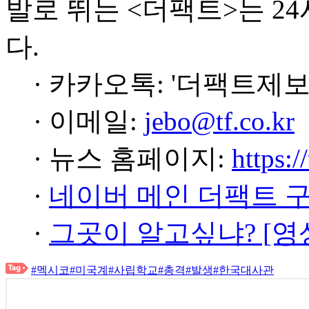
발로 뛰는 <더팩트>는 2
다.
· 카카오톡: '더팩트제보
· 이메일:
jebo@tf.co.kr
· 뉴스 홈페이지:
https:/
·
네이버 메인 더팩트 
·
그곳이 알고싶냐? [영
#멕시코
#미국계
#사립학교
#총격
#발생
#한국대사관