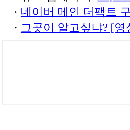
·
네이버 메인 더팩트 
·
그곳이 알고싶냐? [영