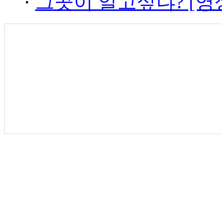
·
그곳이 알고싶냐? [영