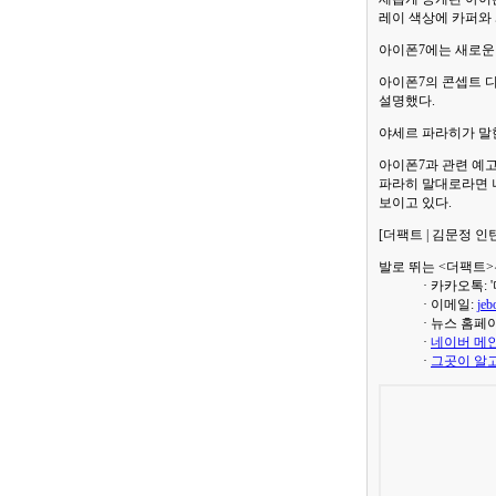
레이 색상에 카퍼와 
아이폰7에는 새로운
아이폰7의 콘셉트 
설명했다.
야세르 파라히가 말한
아이폰7과 관련 예고
파라히 말대로라면 나
보이고 있다.
[더팩트 | 김문정 인턴기자
발로 뛰는 <더팩트>
· 카카오톡:
· 이메일:
jeb
· 뉴스 홈페
·
네이버 메인
·
그곳이 알고