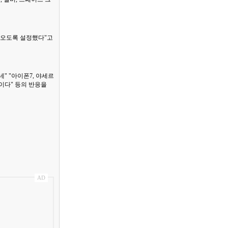
나오도록 설정했다"고
" "아이폰7, 야세르
박이다" 등의 반응을
AD