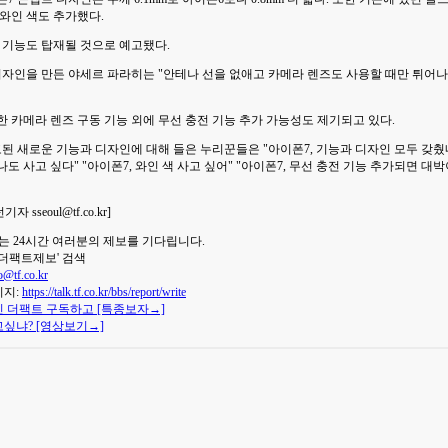
와인 색도 추가했다.
 기능도 탑재될 것으로 예고됐다.
디자인을 만든 야세르 파라히는 "안테나 선을 없애고 카메라 렌즈도 사용할 때만 튀어
 카메라 렌즈 구동 기능 외에 무선 충전 기능 추가 가능성도 제기되고 있다.
된 새로운 기능과 디자인에 대해 들은 누리꾼들은 "아이폰7, 기능과 디자인 모두 갖췄네
도 사고 싶다" "아이폰7, 와인 색 사고 싶어" "아이폰7, 무선 충전 기능 추가되면 대
 sseoul@tf.co.kr]
는 24시간 여러분의 제보를 기다립니다.
 '더팩트제보' 검색
o@tf.co.kr
이지:
https://talk.tf.co.kr/bbs/report/write
 더팩트 구독하고 [특종보자→]
싶냐? [영상보기→]