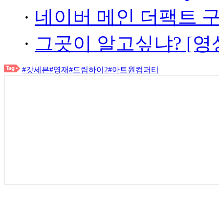
·
네이버 메인 더팩트 
·
그곳이 알고싶냐? [영
#갓세븐
#영재
#드림하이2
#아트원컴퍼티