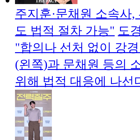
주지훈·문채원 소속사,
도 법적 절차 가능"
도경
"합의나 선처 없이 강경
(왼쪽)과 문채원 등의
위해 법적 대응에 나선다