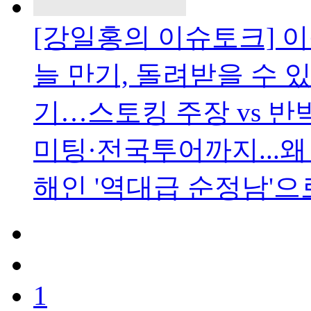
[강일홍의 이슈토크] 이
늘 만기, 돌려받을 수 있
기…스토킹 주장 vs 반
미팅·전국투어까지...왜
해인 '역대급 순정남'으로
1