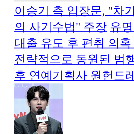
이승기 측 입장문, "차
의 사기수법" 주장
유명
대출 유도 후 편취 의혹 "
전략적으로 동원된 범행
후 연예기획사 원헌드