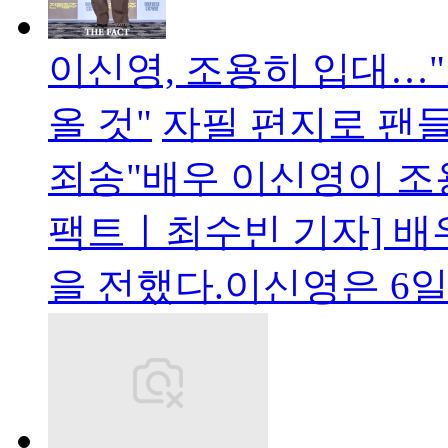
이신영, 조용히 입대…"
올 것"
자필 편지로 팬
죄송"배우 이신영이 조용
팩트ㅣ최수빈 기자] 배
을 전했다.이신영은 6일