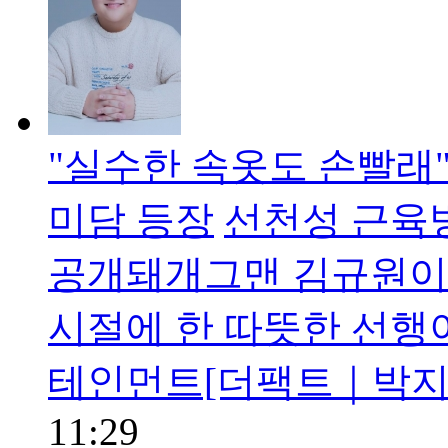
"실수한 속옷도 손빨래
미담 등장
선천성 근육
공개돼개그맨 김규원이
시절에 한 따뜻한 선행
테인먼트[더팩트｜박지윤
11:29