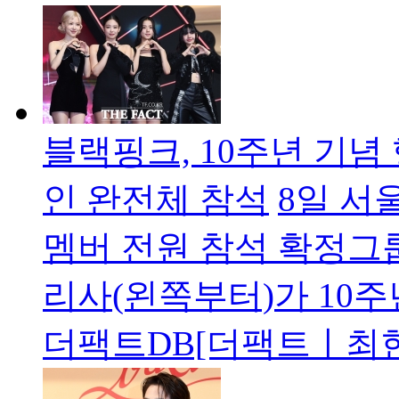
블랙핑크, 10주년 기념
인 완전체 참석
8일 서
멤버 전원 참석 확정그
리사(왼쪽부터)가 10주
더팩트DB[더팩트ㅣ최