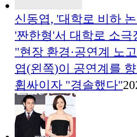
신동엽, '대학로 비하 
'짠한형'서 대학로 소
"현장 환경·공연계 노
엽(왼쪽)이 공연계를 
휩싸이자 "경솔했다"
20