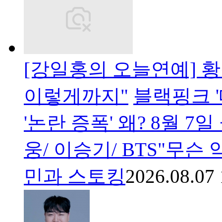
[강일홍의 오늘연예] 황정민
이렇게까지"
블랙핑크 '
'논란 증폭' 왜? 8월 7
웅/ 이승기/ BTS"무슨
민과 스토킹
2026.08.07 