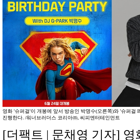
영화 '슈퍼걸'이 개봉에 앞서 방송인 박명수(오른쪽)와 '슈퍼걸 BI
진행한다. /워너브러더스 코리아㈜, 씨피엔터테인먼트
[더팩트 | 문채영 기자] 