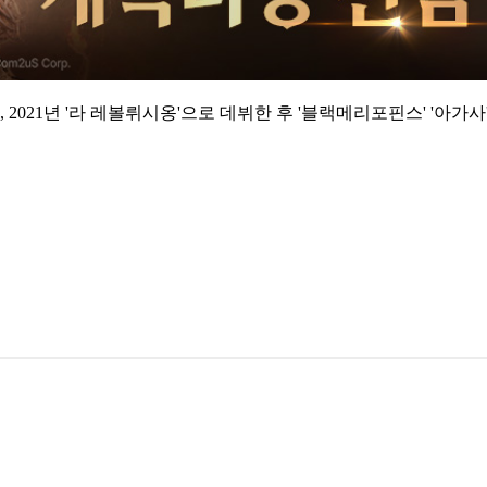
021년 '라 레볼뤼시옹'으로 데뷔한 후 '블랙메리포핀스' '아가사'