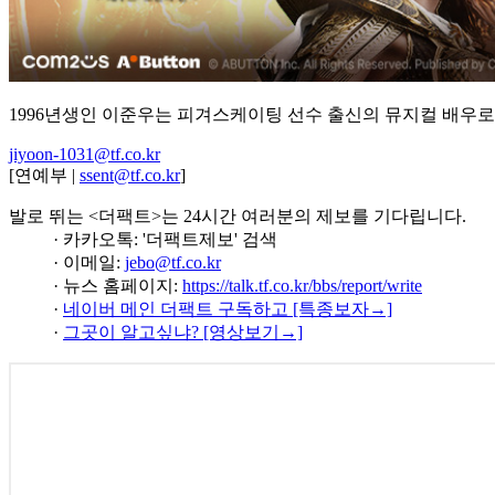
1996년생인 이준우는 피겨스케이팅 선수 출신의 뮤지컬 배우로, 2
jiyoon-1031@tf.co.kr
[연예부 |
ssent@tf.co.kr
]
발로 뛰는 <더팩트>는 24시간 여러분의 제보를 기다립니다.
· 카카오톡: '더팩트제보' 검색
· 이메일:
jebo@tf.co.kr
· 뉴스 홈페이지:
https://talk.tf.co.kr/bbs/report/write
·
네이버 메인 더팩트 구독하고 [특종보자→]
·
그곳이 알고싶냐? [영상보기→]