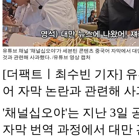
유튜브 채널 '채널십오야'가 세븐틴 콘텐츠 중국어 자막에서 
것과 관련해 사과했다. /유튜브 영상 캡처
[더팩트ㅣ최수빈 기자] 유
어 자막 논란과 관련해 사
'채널십오야'는 지난 3일
자막 번역 과정에서 대만 