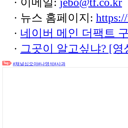
· 이메일:
jebo@tf.co.kr
· 뉴스 홈페이지:
https:/
·
네이버 메인 더팩트 
·
그곳이 알고싶냐? [영
#채널십오야
#나영석
#사과