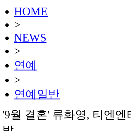
HOME
>
NEWS
>
연예
>
연예일반
'9월 결혼' 류화영, 티
밥