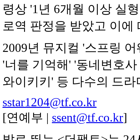
령상 '1년 6개월 이상 실
로역 판정을 받았고 이에 
2009년 뮤지컬 '스프링
'너를 기억해' '동네변호사
와이키키' 등 다수의 드라
sstar1204@tf.co.kr
[연예부 |
ssent@tf.co.kr
]
발로 뛰는 <더팩트>는 2