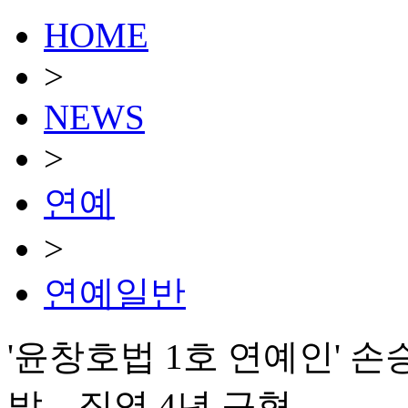
HOME
>
NEWS
>
연예
>
연예일반
'윤창호법 1호 연예인' 손
발…징역 4년 구형