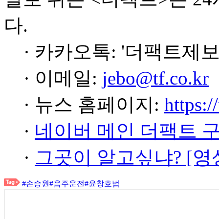
다.
· 카카오톡: '더팩트제보
· 이메일:
jebo@tf.co.kr
· 뉴스 홈페이지:
https:/
·
네이버 메인 더팩트 
·
그곳이 알고싶냐? [영
#손승원
#음주운전
#윤창호법