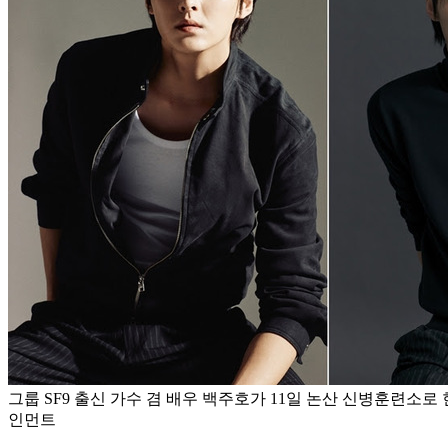
그룹 SF9 출신 가수 겸 배우 백주호가 11일 논산 신병훈련소
인먼트