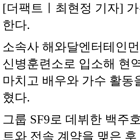
[더팩트ㅣ최현정 기자] 가
한다.
소속사 해와달엔터테인먼트
신병훈련소로 입소해 현역
마치고 배우와 가수 활동
혔다.
그룹 SF9로 데뷔한 백주
트와 전속 계약을 맺은 