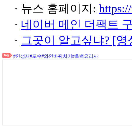
· 뉴스 홈페이지:
https:/
·
네이버 메인 더팩트 
·
그곳이 알고싶냐? [영
#안성재
#모수
#와인바꿔치기
#흑백요리사