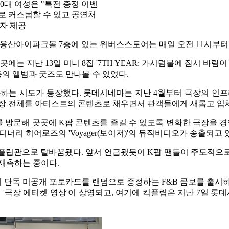
0대 여성은 "특전 증정 이벤
로 커스텀할 수 있고 공연처
독자 제공
GV용산아이파크몰 7층에 있는 위버스스토어는 매일 오전 11시부
는 지난 13일 미니 8집 '7TH YEAR: 가시덤불에 잠시 바
의 앨범과 굿즈도 만나볼 수 있었다.
하는 시도가 등장했다. 롯데시네마는 지난 4월부터 극장의 인프라와
극장 전체를 아티스트의 콘텐츠로 채우면서 관객들에게 새롭고 입
방문해 곳곳에 K팝 콘텐츠를 즐길 수 있도록 변화한 극장을 경험
디너리 히어로즈의 'Voyager(보이저)'의 뮤직비디오가 송출되고
 킥플립관으로 탈바꿈됐다. 앞서 언급됐듯이 K팝 팬들이 주도적으
재촉하는 중이다.
 단독 미공개 포토카드를 랜덤으로 증정하는 F&B 콤보를 출시하
 '극장 에티켓 영상'이 상영되고, 여기에 킥플립은 지난 7일