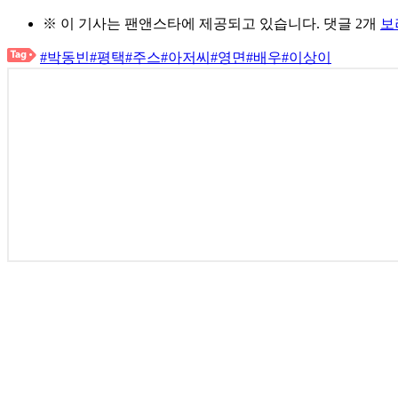
※ 이 기사는
팬앤스타
에 제공되고 있습니다.
댓글 2개
보
#박동빈
#평택
#주스
#아저씨
#영면
#배우
#이상이