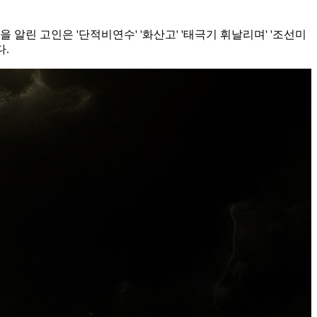
 알린 고인은 '단적비연수' '화산고' '태극기 휘날리며' '조선미
다.