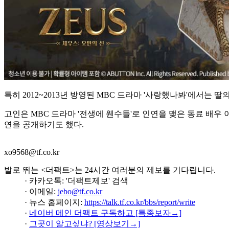
특히 2012~2013년 방영된 MBC 드라마 '사랑했나봐'에서
고인은 MBC 드라마 '전생에 웬수들'로 인연을 맺은 동료 배우 이
연을 공개하기도 했다.
xo9568@tf.co.kr
발로 뛰는 <더팩트>는 24시간 여러분의 제보를 기다립니다.
· 카카오톡: '더팩트제보' 검색
· 이메일:
jebo@tf.co.kr
· 뉴스 홈페이지:
https://talk.tf.co.kr/bbs/report/write
·
네이버 메인 더팩트 구독하고 [특종보자→]
·
그곳이 알고싶냐? [영상보기→]