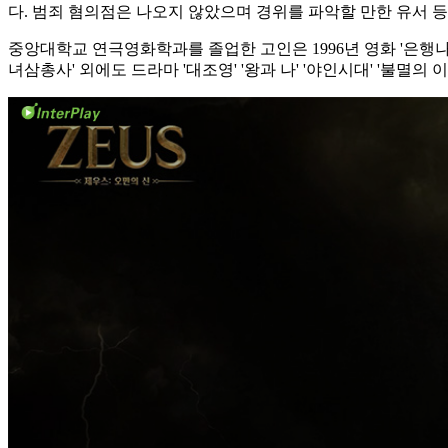
다. 범죄 혐의점은 나오지 않았으며 경위를 파악할 만한 유서 
중앙대학교 연극영화학과를 졸업한 고인은 1996년 영화 '은행나무 
녀삼총사' 외에도 드라마 '대조영' '왕과 나' '야인시대' '불멸의