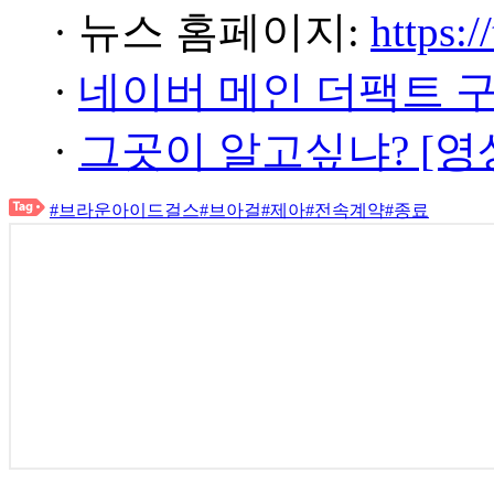
· 뉴스 홈페이지:
https:/
·
네이버 메인 더팩트 
·
그곳이 알고싶냐? [영
#브라운아이드걸스
#브아걸
#제아
#전속계약
#종료