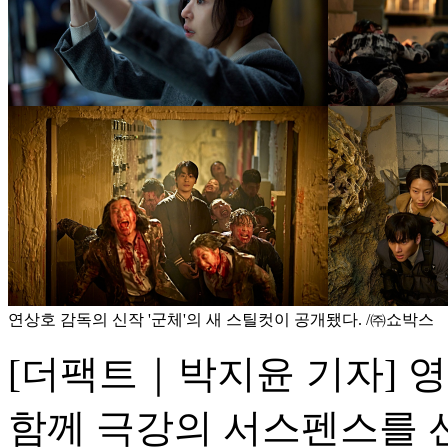
연상호 감독의 신작 '군체'의 새 스틸컷이 공개됐다. /㈜쇼박스
[더팩트｜박지윤 기자] 영
함께 극강의 서스펜스를 