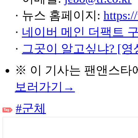
· 뉴스 홈페이지:
https:/
·
네이버 메인 더팩트 
·
그곳이 알고싶냐? [영
※ 이 기사는
팬앤스타
보러가기→
#군체