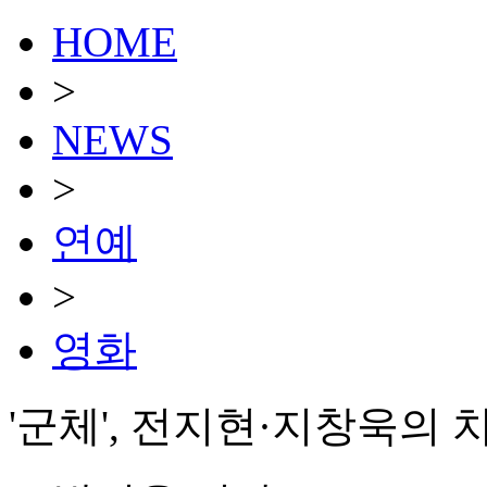
HOME
>
NEWS
>
연예
>
영화
'군체', 전지현·지창욱의