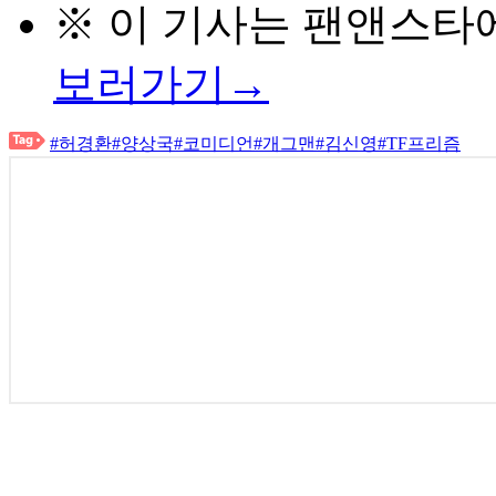
※ 이 기사는
팬앤스타
보러가기→
#허경환
#양상국
#코미디언
#개그맨
#김신영
#TF프리즘