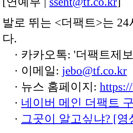
[연예부 |
ssent@tf.co.kr
]
발로 뛰는 <더팩트>는 2
다.
· 카카오톡: '더팩트제보
· 이메일:
jebo@tf.co.kr
· 뉴스 홈페이지:
https:/
·
네이버 메인 더팩트 
·
그곳이 알고싶냐? [영