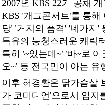
2007년 KBS 22기 공
KBS '개그콘서트'를 통해
당' '거지의 품격' '네가
특유의 능청스러운 캐릭터
특히 '~있는데~' '바~로 
오~' 등 전국민이 아는 
이후 허경환은 닭가슴살 
가 코미디언'으로서 입지를