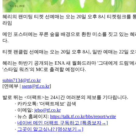
혜리의 팬미팅 티켓 선예매는 오는 20일 오후 8시 티켓링크를 통
라임
메인 포스터에는 푸른 숲을 배경으로 환한 미소를 짓고 있는 
다.
티켓 팬클럽 선예매는 오는 20일 오후 8시, 일반 예매는 22일 
혜리는 하반기 공개되는 ENA 새 월화드라마 '그대에게 드림'에
'스타일 워즈'의 MC로 출격할 예정이다.
subin7134@tf.co.kr
[연예부 |
ssent@tf.co.kr
]
발로 뛰는 <더팩트>는 24시간 여러분의 제보를 기다립니다.
· 카카오톡: '더팩트제보' 검색
· 이메일:
jebo@tf.co.kr
· 뉴스 홈페이지:
https://talk.tf.co.kr/bbs/report/write
·
네이버 메인 더팩트 구독하고 [특종보자→]
·
그곳이 알고싶냐? [영상보기→]