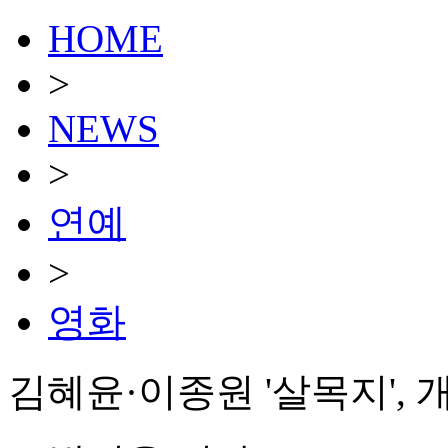
HOME
>
NEWS
>
연예
>
영화
김혜윤·이종원 '살목지', 