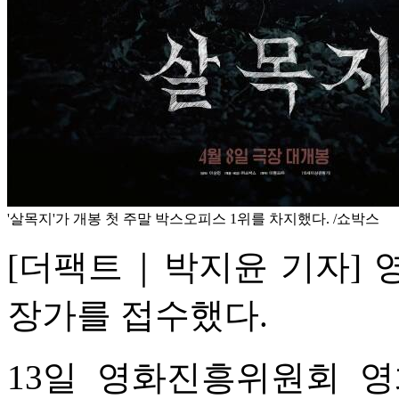
'살목지'가 개봉 첫 주말 박스오피스 1위를 차지했다. /쇼박스
[더팩트｜박지윤 기자] 영
장가를 접수했다.
13일 영화진흥위원회 