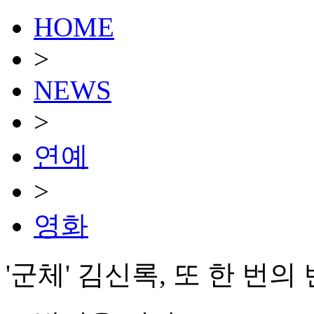
HOME
>
NEWS
>
연예
>
영화
'군체' 김신록, 또 한 번