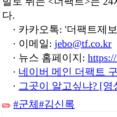
발로 뛰는 <더팩트>는 2
다.
· 카카오톡: '더팩트제보
· 이메일:
jebo@tf.co.kr
· 뉴스 홈페이지:
https:/
·
네이버 메인 더팩트 
·
그곳이 알고싶냐? [영
#군체
#김신록