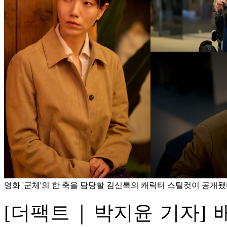
영화 '군체'의 한 축을 담당할 김신록의 캐릭터 스틸컷이 공개됐
[더팩트｜박지윤 기자] 