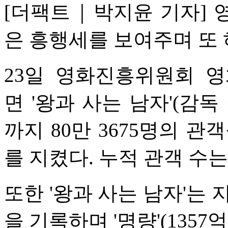
[더팩트｜박지윤 기자] 영
은 흥행세를 보여주며 또
23일 영화진흥위원회 
면 '왕과 사는 남자'(감독
까지 80만 3675명의 
를 지켰다. 누적 관객 수는 
또한 '왕과 사는 남자'는 지난
을 기록하며 '명량'(1357억