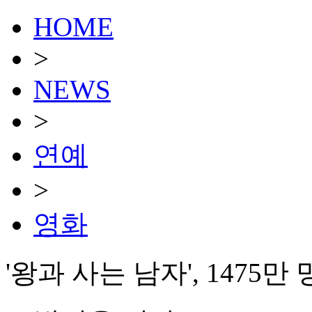
HOME
>
NEWS
>
연예
>
영화
'왕과 사는 남자', 1475