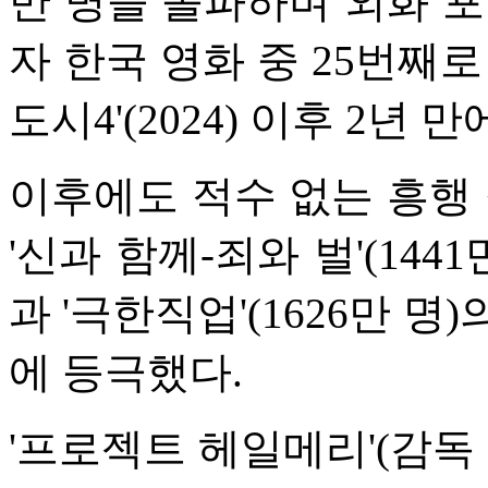
만 명을 돌파하며 외화 포
자 한국 영화 중 25번째로
도시4'(2024) 이후 2년
이후에도 적수 없는 흥행 
'신과 함께-죄와 벌'(1441만
과 '극한직업'(1626만 명
에 등극했다.
'프로젝트 헤일메리'(감독 