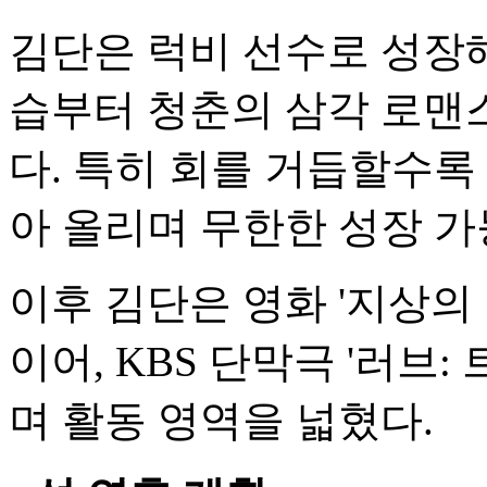
김단은 럭비 선수로 성장
습부터 청춘의 삼각 로맨
다. 특히 회를 거듭할수록
아 올리며 무한한 성장 
이후 김단은 영화 '지상의
이어, KBS 단막극 '러브:
며 활동 영역을 넓혔다.