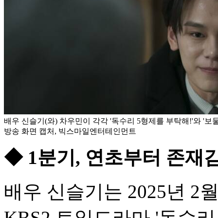
배우 신슬기(와) 차우민이 각각 '독수리 5형제를 부탁해!'와 '보
방송 화면 캡처, 빅스마일엔터테인먼트
◆ 1분기, 연초부터 존재
배우 신슬기는 2025년 2
KBS2 토일드라마 '독수리