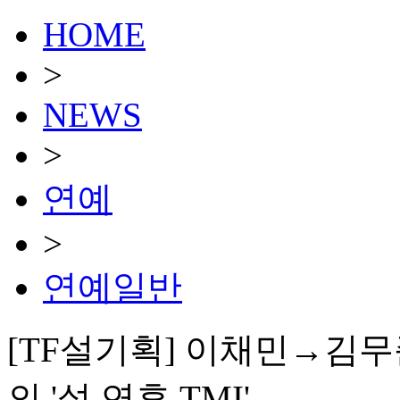
HOME
>
NEWS
>
연예
>
연예일반
[TF설기획] 이채민→김무준
의 '설 연휴 TMI'