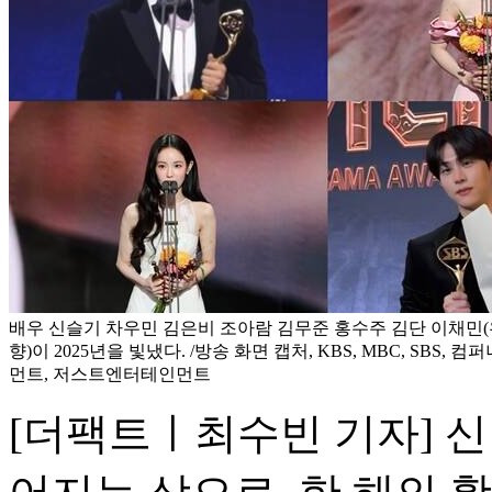
배우 신슬기 차우민 김은비 조아람 김무준 홍수주 김단 이채민
향)이 2025년을 빛냈다. /방송 화면 캡처, KBS, MBC, SBS,
먼트, 저스트엔터테인먼트
[더팩트ㅣ최수빈 기자] 신