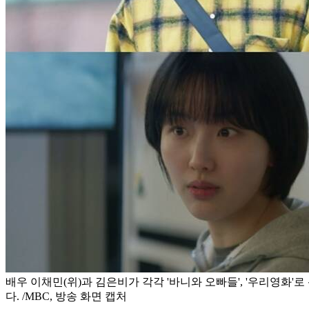
배우 이채민(위)과 김은비가 각각 '바니와 오빠들', '우리영화'
다. /MBC, 방송 화면 캡처