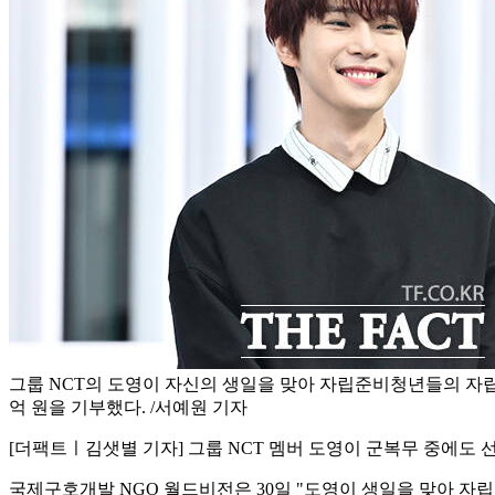
그룹 NCT의 도영이 자신의 생일을 맞아 자립준비청년들의 자립
억 원을 기부했다. /서예원 기자
[더팩트ㅣ김샛별 기자] 그룹 NCT 멤버 도영이 군복무 중에도 
국제구호개발 NGO 월드비전은 30일 "도영이 생일을 맞아 자