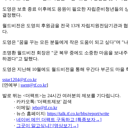
도영은 보호 종료 이후에도 응원이 필요한 자립준비청년들의 상
결정했다.
월드비전은 도영의 후원금을 전국 13개 자립지원전담기관과 협
다.
도영은 "꿈을 꾸는 모든 분들에게 작은 도움이 되고 싶다"며 "
조명환 월드비전 회장은 "군 복무 중에도 소중한 마음을 보내주
하겠다"고 말했다.
도영은 지난해 10월에도 월드비전을 통해 우간다 부곤도 마을 학
sstar1204@tf.co.kr
[연예부 |
ssent@tf.co.kr
]
발로 뛰는 <더팩트>는 24시간 여러분의 제보를 기다립니다.
· 카카오톡: '더팩트제보' 검색
· 이메일:
jebo@tf.co.kr
· 뉴스 홈페이지:
https://talk.tf.co.kr/bbs/report/write
·
네이버 메인 더팩트 구독하고 [특종보자→]
·
그곳이 알고싶냐? [영상보기→]