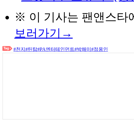
※ 이 기사는
팬앤스타
보러가기→
#천지
#틴탑
#PA엔터테인먼트
#박해미
#정웅인