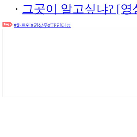
·
그곳이 알고싶냐? [영
#하트맨
#권상우
#TF인터뷰