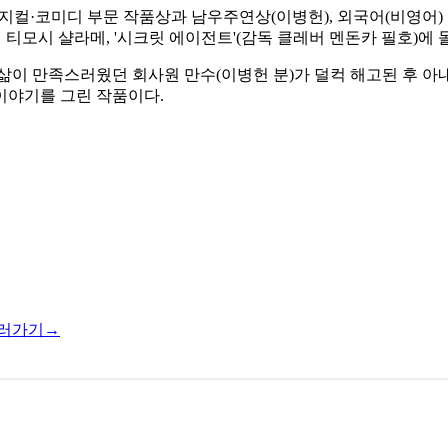
뮤지컬·코미디 부문 작품상과 남우주연상(이병헌), 외국어(비영어
'의 티모시 샬라메, '시크릿 에이전트'(감독 클레버 멘돈카 필호)에 
큼 삶이 만족스러웠던 회사원 만수(이병헌 분)가 덜컥 해고된 후 아
이야기를 그린 작품이다.
러가기→