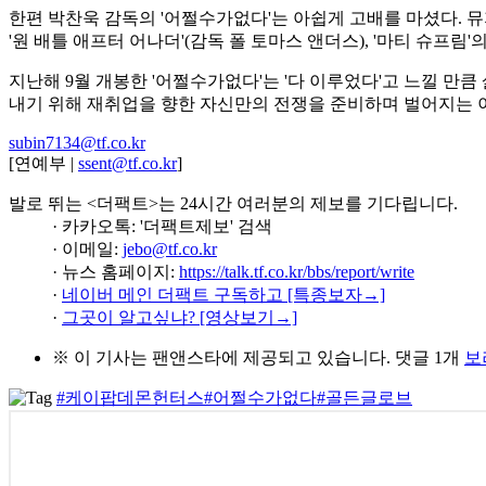
한편 박찬욱 감독의 '어쩔수가없다'는 아쉽게 고배를 마셨다. 
'원 배틀 애프터 어나더'(감독 폴 토마스 앤더스), '마티 슈프림
지난해 9월 개봉한 '어쩔수가없다'는 '다 이루었다'고 느낄 만
내기 위해 재취업을 향한 자신만의 전쟁을 준비하며 벌어지는 
subin7134@tf.co.kr
[연예부 |
ssent@tf.co.kr
]
발로 뛰는 <더팩트>는 24시간 여러분의 제보를 기다립니다.
· 카카오톡: '더팩트제보' 검색
· 이메일:
jebo@tf.co.kr
· 뉴스 홈페이지:
https://talk.tf.co.kr/bbs/report/write
·
네이버 메인 더팩트 구독하고 [특종보자→]
·
그곳이 알고싶냐? [영상보기→]
※ 이 기사는
팬앤스타
에 제공되고 있습니다.
댓글 1개
보
#케이팝데몬헌터스
#어쩔수가없다
#골든글로브