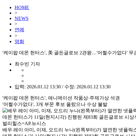
HOME
>
NEWS
>
연예
>
영화
'케이팝 데몬 헌터스', 美 골든글로브 2관왕…'어쩔수가없다' 무
최수빈 기자
입력: 2026.01.12 13:30 / 수정: 2026.01.12 13:30
'케이팝 데몬 헌터스', 애니메이션 작품상·주제가상 석권
'어쩔수가없다', 3개 부문 후보 올랐으나 수상 불발
배우 레이 아미, 이재, 오드리 누나(왼쪽부터)가 열연한 넷플릭