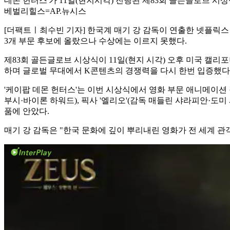
데몬 헌터스'가 11일(현지시각) 진행된 제83회 골든글로브 시상
베벌리힐스=AP.뉴시스
[더팩트ㅣ최수빈 기자] 한국계 매기 강 감독이 연출한 넷플릭스
3개 부문 후보에 올랐으나 수상에는 이르지 못했다.
제83회 골든글로브 시상식이 11일(현지 시각) 오후 미국 캘리
하며 글로벌 무대에서 K콘텐츠의 경쟁력을 다시 한번 입증했다
'케이팝 데몬 헌터스'는 이번 시상식에서 영화 부문 애니메이션 작
부시·바이론 하워드), 픽사 '엘리오'(감독 매들린 샤라피안·도미
품에 안았다.
매기 강 감독은 "한국 문화에 깊이 뿌리내린 영화가 전 세계 