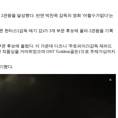
2관왕을 달성했다. 반면 박찬욱 감독의 영화 '어쩔수가없다'는
헌터스'(감독 매기 강)가 3개 부문 후보에 올라 2관왕을 기록
문 후보에 올랐다. 이 가운데 디즈니 '주토피아2'(감독 재러드
작품상을 거머쥐었으며 OST 'Golden(골든)'으로 주제가상까지
기했다.