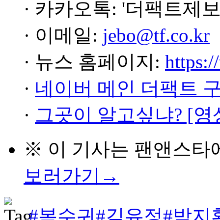
· 카카오톡: '더팩트제보
· 이메일:
jebo@tf.co.kr
· 뉴스 홈페이지:
https:/
·
네이버 메인 더팩트 
·
그곳이 알고싶냐? [영
※ 이 기사는
팬앤스타
보러가기→
#복수귀
#김유정
#박지