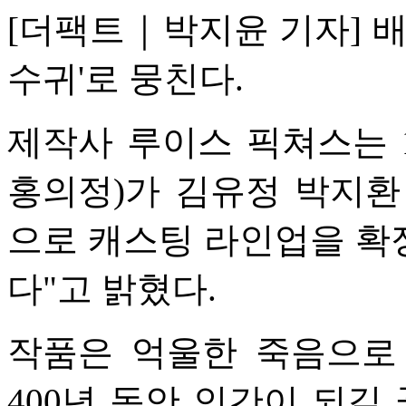
[더팩트｜박지윤 기자] 배
수귀'로 뭉친다.
제작사 루이스 픽쳐스는 18
홍의정)가 김유정 박지환
으로 캐스팅 라인업을 확
다"고 밝혔다.
작품은 억울한 죽음으로 
400년 동안 인간이 되길