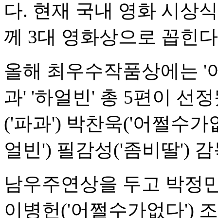
다. 현재 국내 영화 시상
께 3대 영화상으로 꼽힌다
올해 최우수작품상에는 '어쩔
과' '하얼빈' 총 5편이 
('파과') 박찬욱('어쩔수가없
얼빈') 필감성('좀비딸')
남우주연상을 두고 박정민('
이병헌('어쩔수가없다') 조정