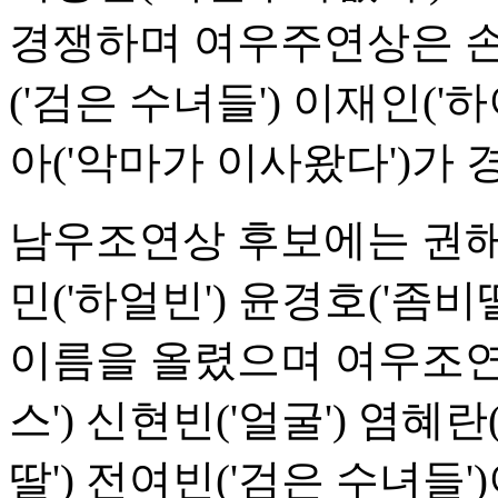
경쟁하며 여우주연상은 손
('검은 수녀들') 이재인('
아('악마가 이사왔다')가 
남우조연상 후보에는 권해효(
민('하얼빈') 윤경호('좀비
이름을 올렸으며 여우조연
스') 신현빈('얼굴') 염혜
딸') 전여빈('검은 수녀들'