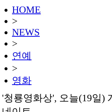
HOME
>
NEWS
>
연예
>
영화
'청룡영화상', 오늘(19일
네이트