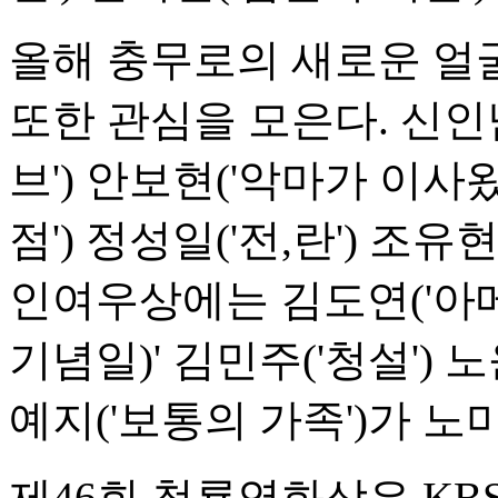
올해 충무로의 새로운 얼
또한 관심을 모은다. 신
브') 안보현('악마가 이사
점') 정성일('전,란') 조유
인여우상에는 김도연('아
기념일)' 김민주('청설') 노
예지('보통의 가족')가 
제46회 청룡영화상은 KB