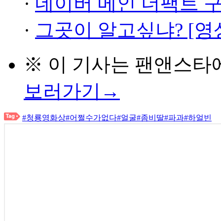
·
네이버 메인 더팩트 
·
그곳이 알고싶냐? [영
※ 이 기사는
팬앤스타
보러가기→
#청룡영화상
#어쩔수가없다
#얼굴
#좀비딸
#파과
#하얼빈