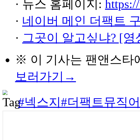
· 뉴스 홈페이지:
https:/
·
네이버 메인 더팩트 
·
그곳이 알고싶냐? [영
※ 이 기사는
팬앤스타
보러가기→
#넥스지
#더팩트뮤직