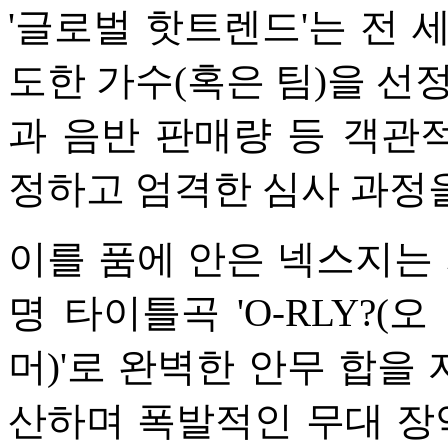
'글로벌 핫트렌드'는 전 
도한 가수(혹은 팀)을 선
과 음반 판매량 등 객관
정하고 엄격한 심사 과정
이를 품에 안은 넥스지는 
명 타이틀곡 'O-RLY?(오 
머)'로 완벽한 안무 합을
산하며 폭발적인 무대 장