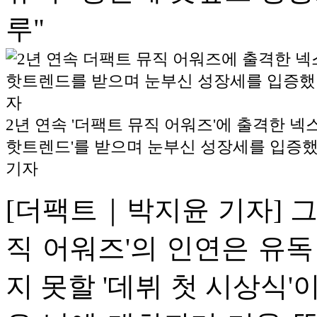
루"
2년 연속 '더팩트 뮤직 어워즈'에 출격한 넥
핫트렌드'를 받으며 눈부신 성장세를 입증했
기자
[더팩트｜박지윤 기자] 그룹
직 어워즈'의 인연은 유독
지 못할 '데뷔 첫 시상식'