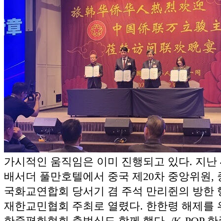
가시적인 움직임은 이미 진행되고 있다. 지난 
배서더 풀만호텔에서 중국 제20차 중앙위원,
국화교연합회 당서기 겸 주석 만리쥔의 방한 
재한교민협회 주최로 열렸다. 한한령 해제를 위
한중평화협회 출범식도 함께 했다. /K-POP