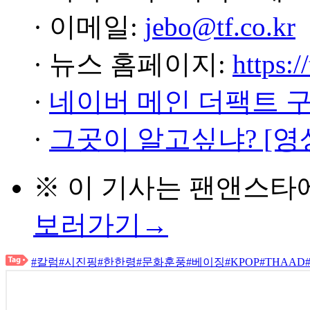
· 이메일:
jebo@tf.co.kr
· 뉴스 홈페이지:
https:/
·
네이버 메인 더팩트 
·
그곳이 알고싶냐? [영
※ 이 기사는
팬앤스타
보러가기→
#칼럼
#시진핑
#한한령
#문화훈풍
#베이징
#KPOP
#THAAD