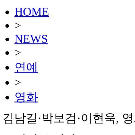
HOME
>
NEWS
>
연예
>
영화
김남길·박보검·이현욱, 영