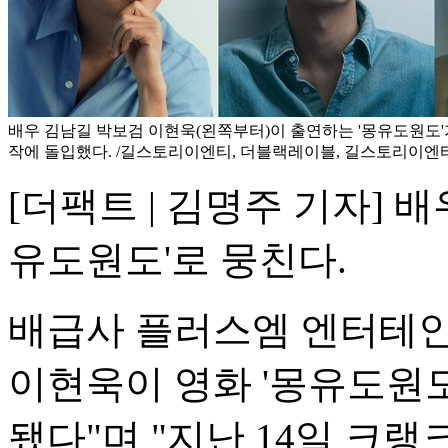
배우 김남길 박보검 이현욱(왼쪽부터)이 출연하는 '몽유도원도'가
작에 돌입했다. /길스토리이엔티, 더블랙레이블, 길스토리이엔
[더팩트 | 김명주 기자] 
유도원도'로 뭉친다.
배급사 플러스엠 엔터테인
이현욱이 영화 '몽유도원도
됐다"며 "지난 14일 크