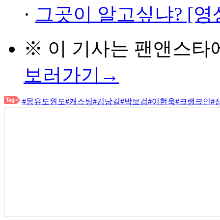
·
그곳이 알고싶냐? [영
※ 이 기사는
팬앤스타
보러가기→
#몽유도원도
#캐스팅
#김남길
#박보검
#이현욱
#크랭크인
#