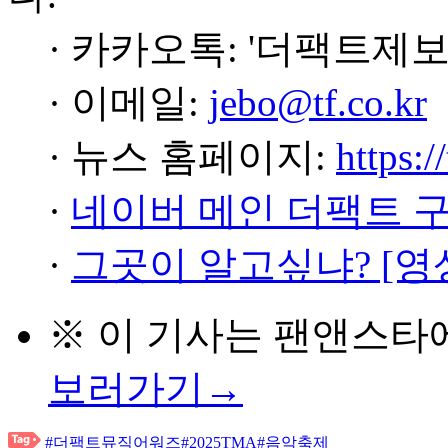
· 카카오톡: '더팩트제보
· 이메일:
jebo@tf.co.kr
· 뉴스 홈페이지:
https:/
·
네이버 메인 더팩트 
·
그곳이 알고싶냐? [영
※ 이 기사는
팬앤스타
보러가기→
#더팩트뮤직어워즈
#2025TMA
#음악축제