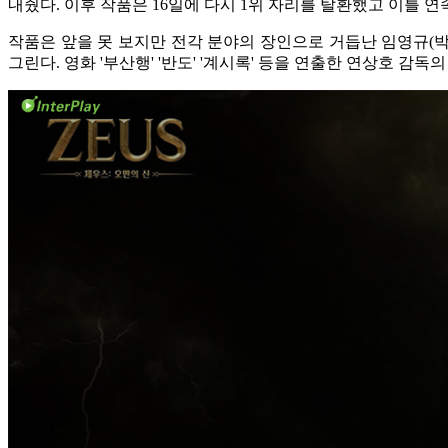
내줬다. 이후 작품은 16일에 다시 1위 자리를 탈환했고 이틀 연
작품은 앞을 못 보지만 전각 분야의 장인으로 거듭난 임영규(박
그린다. 영화 '부산행' '반도' '계시록' 등을 연출한 연상호 감