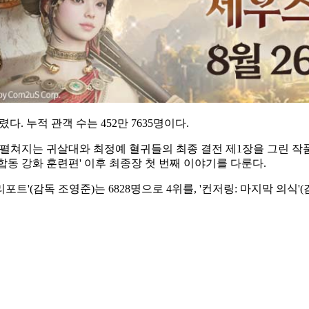
다. 누적 관객 수는 452만 7635명이다.
 펼쳐지는 귀살대와 최정예 혈귀들의 최종 결전 제1장을 그린 작품이
합동 강화 훈련편' 이후 최종장 첫 번째 이야기를 다룬다.
자 리포트'(감독 조영준)는 6828명으로 4위를, '컨저링: 마지막 의식