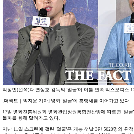
박정민(왼쪽)과 연상호 감독의 '얼굴'이 이틀 연속 박스오피스 1
[더팩트｜박지윤 기자] 영화 '얼굴'이 흥행세를 이어가고 있다.
17일 영화진흥위원회 영화관입장권통합전산망에 따르면 '얼굴'(감독
돌파를 향해 달려가고 있다.
지난 11일 스크린에 걸린 '얼굴'은 개봉 첫날 3만 5020명의 