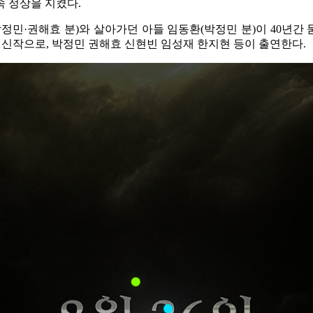
속 정상을 지켰다.
정민·권해효 분)와 살아가던 아들 임동환(박정민 분)이 40년
독의 신작으로, 박정민 권해효 신현빈 임성재 한지현 등이 출연한다.