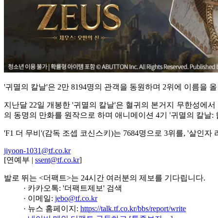
'귀멸의 칼날'은 2만 8194명의 관객을 동원하며 2위에 이름을 올렸
지난달 22일 개봉한 '귀멸의 칼날'은 혈귀의 본거지 무한성에서
의 동명의 만화를 원작으로 하며 애니메이션 4기 '귀멸의 칼날: 
'F1 더 무비'(감독 조셉 코신스키)는 7684명으로 3위를, '살인
jiyoon-1031@tf.co.kr
[연예부 |
ssent@tf.co.kr
]
발로 뛰는 <더팩트>는 24시간 여러분의 제보를 기다립니다.
· 카카오톡: '더팩트제보' 검색
· 이메일:
jebo@tf.co.kr
· 뉴스 홈페이지:
https://talk.tf.co.kr/bbs/report/write