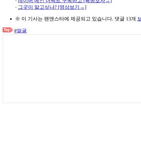
·
네이버 메인 더팩트 구독하고 [특종보자→]
·
그곳이 알고싶냐? [영상보기→]
※ 이 기사는
팬앤스타
에 제공되고 있습니다.
댓글 13개
#얼굴