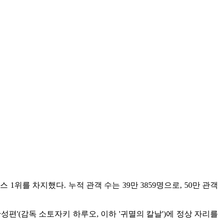
위를 차지했다. 누적 관객 수는 39만 3859명으로, 50만 관객
한성편'(감독 소토자키 하루오, 이하 '귀멸의 칼날')에 정상 자리를