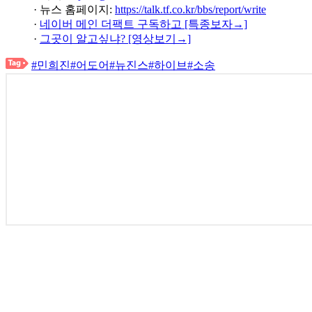
· 뉴스 홈페이지:
https://talk.tf.co.kr/bbs/report/write
·
네이버 메인 더팩트 구독하고 [특종보자→]
·
그곳이 알고싶냐? [영상보기→]
#민희진
#어도어
#뉴진스
#하이브
#소송