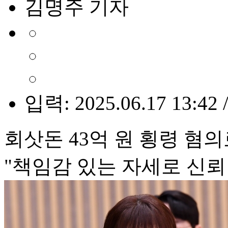
김명주 기자
입력: 2025.06.17 13:42 
회삿돈 43억 원 횡령 혐의
"책임감 있는 자세로 신뢰