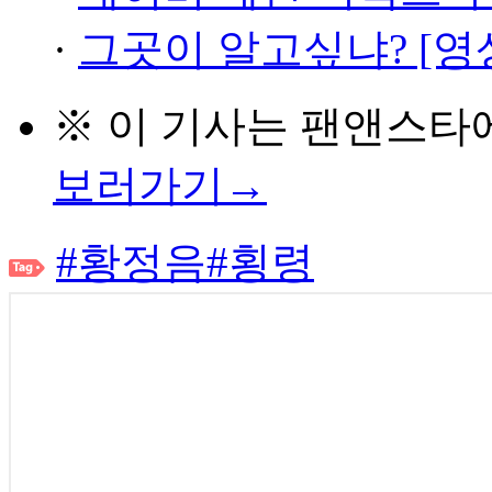
·
그곳이 알고싶냐? [영
※ 이 기사는
팬앤스타
보러가기→
#황정음
#횡령