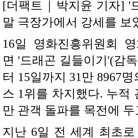
[더팩트｜박지윤 기자] '
말 극장가에서 강세를 보
16일 영화진흥위원회 
면 '드래곤 길들이기'(감독
터 15일까지 31만 896
스 1위를 차지했다. 누적 관
만 관객 돌파를 목전에 두
지난 6일 전 세계 최초로