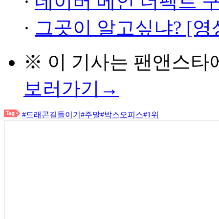
·
네이버 메인 더팩트 
·
그곳이 알고싶냐? [영
※ 이 기사는
팬앤스타
보러가기→
#드래곤길들이기
#주말
#박스오피스
#1위