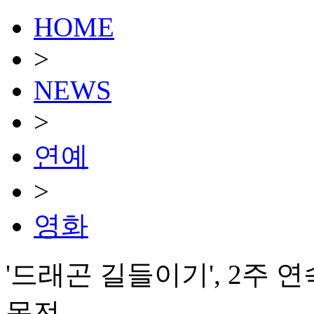
HOME
>
NEWS
>
연예
>
영화
'드래곤 길들이기', 2주 연
목전