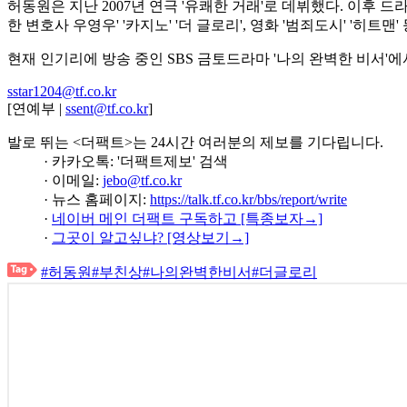
허동원은 지난 2007년 연극 '유쾌한 거래'로 데뷔했다. 이후 드라
한 변호사 우영우' '카지노' '더 글로리', 영화 '범죄도시' '히트맨
현재 인기리에 방송 중인 SBS 금토드라마 '나의 완벽한 비서'
sstar1204@tf.co.kr
[연예부 |
ssent@tf.co.kr
]
발로 뛰는 <더팩트>는 24시간 여러분의 제보를 기다립니다.
· 카카오톡: '더팩트제보' 검색
· 이메일:
jebo@tf.co.kr
· 뉴스 홈페이지:
https://talk.tf.co.kr/bbs/report/write
·
네이버 메인 더팩트 구독하고 [특종보자→]
·
그곳이 알고싶냐? [영상보기→]
#허동원
#부친상
#나의완벽한비서
#더글로리