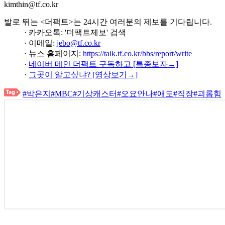
kimthin@tf.co.kr
발로 뛰는 <더팩트>는 24시간 여러분의 제보를 기다립니다.
· 카카오톡: '더팩트제보' 검색
· 이메일:
jebo@tf.co.kr
· 뉴스 홈페이지:
https://talk.tf.co.kr/bbs/report/write
·
네이버 메인 더팩트 구독하고 [특종보자→]
·
그곳이 알고싶냐? [영상보기→]
#박은지
#MBC
#기상캐스터
#오요안나
#애도
#직장
#괴롭힘