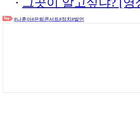
·
그곳이 알고싶냐? [영
#나훈아
#은퇴콘서트
#정치
#발언