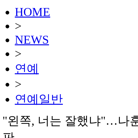
HOME
>
NEWS
>
연예
>
연예일반
"왼쪽, 너는 잘했냐"…나
판