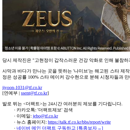
당시 제작진은 "고현정이 갑작스러운 건강 악화로 인해 불참하게
사막과 바다가 만나는 곳을 뜻하는 '나미브'는 해고된 스타 제작
정은 성공률 100% 스타 메이커 강수현으로 분해 시청자들과 만
jiyoon-1031@tf.co.kr
[연예부 |
ssent@tf.co.kr
]
발로 뛰는 <더팩트>는 24시간 여러분의 제보를 기다립니다.
· 카카오톡: '더팩트제보' 검색
· 이메일:
jebo@tf.co.kr
· 뉴스 홈페이지:
https://talk.tf.co.kr/bbs/report/write
·
네이버 메인 더팩트 구독하고 [특종보자→]