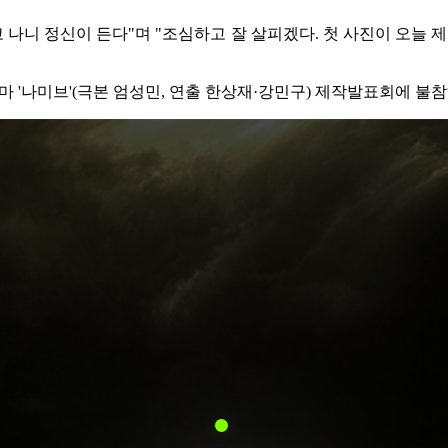
 나니 정신이 든다"며 "조심하고 잘 살피겠다. 첫 사진이 오늘 
마 '나미브'(극본 엄성민, 연출 한상재·강민구) 제작발표회에 불