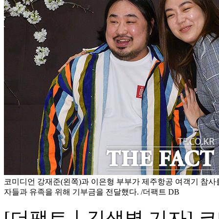
코미디언 강재준(왼쪽)과 이은형 부부가 제주항공 여객기 참사
자들과 유족을 위해 기부금을 전달했다. /더팩트 DB
[더팩트ㅣ김샛별 기자] 