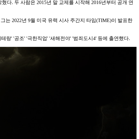
. 두 사람은 2015년 말 교제를 시작해 2016년부터 공개 연
는 2022년 9월 미국 유력 시사 주간지 타임(TIME)이 발표한
베테랑' '공조' '극한직업' '새해전야' '범죄도시4' 등에 출연했다.