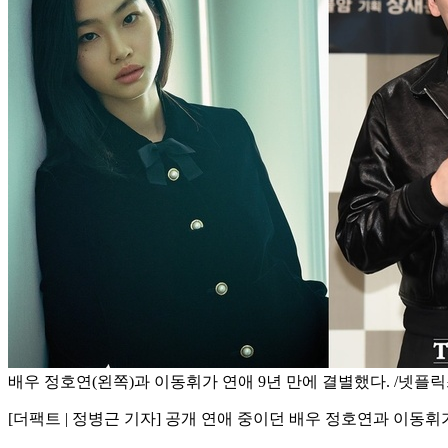
배우 정호연(왼쪽)과 이동휘가 연애 9년 만에 결별했다. /넷플릭
[더팩트 | 정병근 기자] 공개 연애 중이던 배우 정호연과 이동