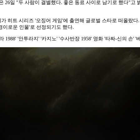
 "두 사람이 결별했다. 좋은 동료 사이로 남기로 했다"고 밝혔다
가 히트 시리즈 '오징어 게임'에 출연해 글로벌 스타로 떠올랐다. 그
'경이로운 인물'로 선정되기도 했다.
88' '안투라지' '카지노' '수사반장 1958' 영화 '타짜-신의 손' '