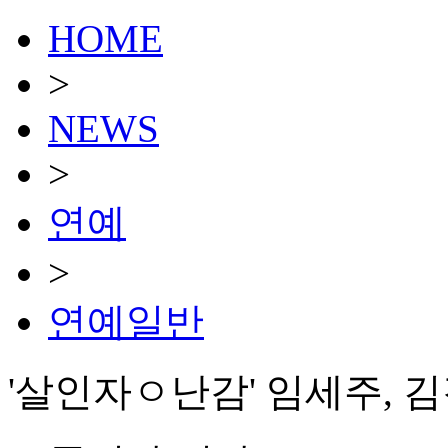
HOME
>
NEWS
>
연예
>
연예일반
'살인자ㅇ난감' 임세주, 