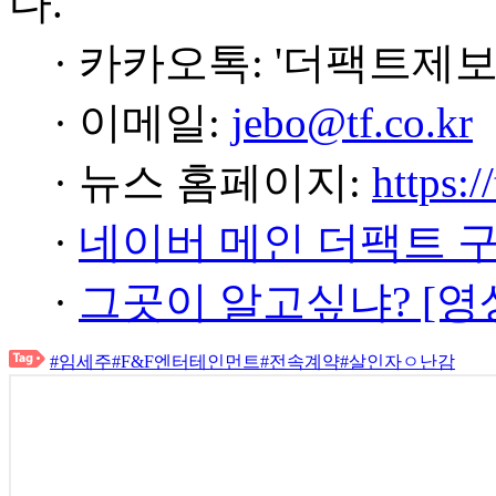
다.
· 카카오톡: '더팩트제보
· 이메일:
jebo@tf.co.kr
· 뉴스 홈페이지:
https:/
·
네이버 메인 더팩트 
·
그곳이 알고싶냐? [영
#임세주
#F&F엔터테인먼트
#전속계약
#살인자ㅇ난감