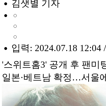
김샛별 기자
입력: 2024.07.18 12:04 
'스위트홈3' 공개 후 팬미
일본·베트남 확정…서울