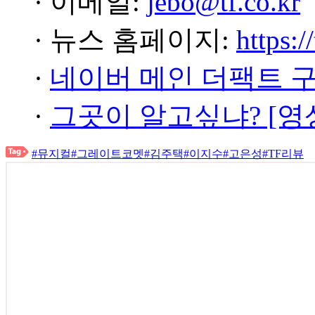
· 이메일:
jebo@tf.co.kr
· 뉴스 홈페이지:
https:/
·
네이버 메인 더팩트 
·
그곳이 알고싶냐? [영
#뮤지컬
#그레이트코멧
#김주택
#이지수
#고은성
#TF리뷰