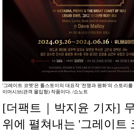
'그레이트 코멧'은 톨스토이의 대표작 '전쟁과 평화'의 스토리
이머시브(관객 몰입형) 작품이다. /쇼노트
[더팩트｜박지윤 기자] 
위에 펼쳐내는 '그레이트 