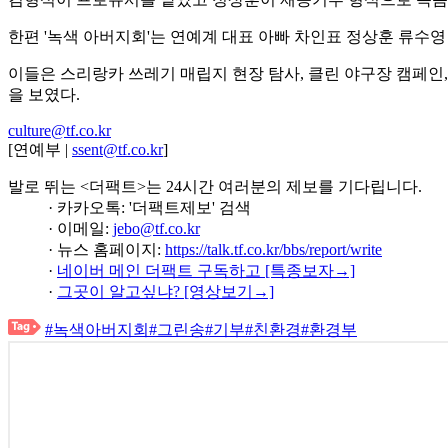
한편 '녹색 아버지회'는 연예계 대표 아빠 차인표 정상훈 류수
이들은 스리랑카 쓰레기 매립지 현장 탐사, 클린 야구장 캠페인,
을 보였다.
culture@tf.co.kr
[연예부 |
ssent@tf.co.kr
]
발로 뛰는 <더팩트>는 24시간 여러분의 제보를 기다립니다.
· 카카오톡: '더팩트제보' 검색
· 이메일:
jebo@tf.co.kr
· 뉴스 홈페이지:
https://talk.tf.co.kr/bbs/report/write
·
네이버 메인 더팩트 구독하고 [특종보자→]
·
그곳이 알고싶냐? [영상보기→]
#녹색아버지회
#그린송
#기부
#친환경
#환경부