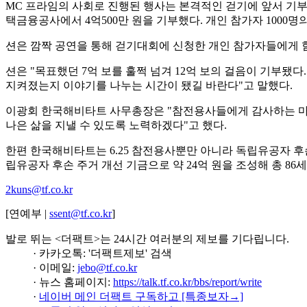
MC 프라임의 사회로 진행된 행사는 본격적인 걷기에 앞서 기부금
택금융공사에서 4억500만 원을 기부했다. 개인 참가자 1000
션은 깜짝 공연을 통해 걷기대회에 신청한 개인 참가자들에게 힘
션은 "목표했던 7억 보를 훌쩍 넘겨 12억 보의 걸음이 기부됐
지켜졌는지 이야기를 나누는 시간이 됐길 바란다"고 말했다.
이광회 한국해비타트 사무총장은 "참전용사들에게 감사하는 마
나은 삶을 지낼 수 있도록 노력하겠다"고 했다.
한편 한국해비타트는 6.25 참전용사뿐만 아니라 독립유공자 후손을 
립유공자 후손 주거 개선 기금으로 약 24억 원을 조성해 총 8
2kuns@tf.co.kr
[연예부 |
ssent@tf.co.kr
]
발로 뛰는 <더팩트>는 24시간 여러분의 제보를 기다립니다.
· 카카오톡: '더팩트제보' 검색
· 이메일:
jebo@tf.co.kr
· 뉴스 홈페이지:
https://talk.tf.co.kr/bbs/report/write
·
네이버 메인 더팩트 구독하고 [특종보자→]