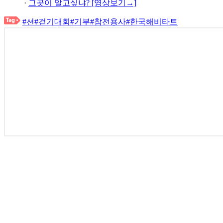
·
그곳이 알고싶냐? [영상보기→]
#션
#걷기대회
#기부
#참전용사
#한국해비타트